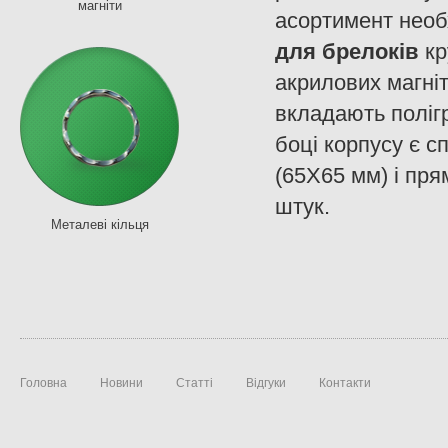
магніти
асортимент необх
для брелоків
кр
акрилових магніт
вкладають поліг
боці корпусу є с
(65Х65 мм) і пря
штук.
Металеві кільця
Головна
Новини
Статті
Відгуки
Контакти