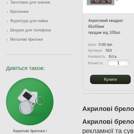
Заготовки для значків
Кріплення
Акриловий квадрат
Фурнітура для пайки
65х65мм
Шнурок для телефону
продаж від 100шт
Металеві брелоки
Ціна:
0.00 грн.
Артикул:
503
Наявність:
Есть
Кількість:
Дивіться також:
Купити
Акрилові брело
Акрилові брело
рекламної та су
Акрилові брелоки і