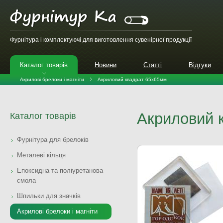
Фурнітура і комплектуючі для виготовлення сувенірної продукції
Каталог товарів
Новини
Статті
Відгуки
Акрилові брелоки і магніти
Акриловий квадрат 65х65мм
Акриловий 
Каталог товарів
Фурнітура для брелоків
Металеві кільця
Епоксидна та поліуретанова
смола
Шпильки для значків
Акрилові брелоки і магніти